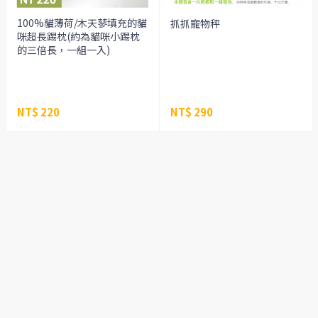
100%貓薄荷/木天蓼填充的貓
抓抓寵物秤
咪超長踢枕(約為貓咪小踢枕
的三倍長，一組一入)
NT$ 220
NT$ 290