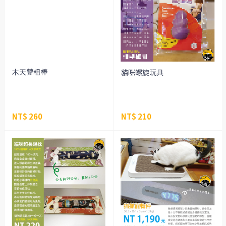
木天蓼粗棒
貓咪螺旋玩具
NT$ 260
NT$ 210