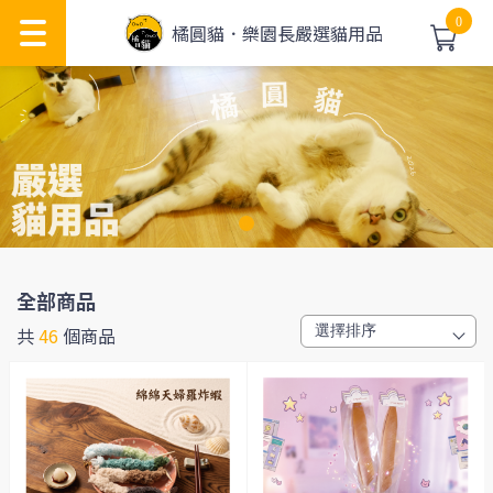
0
橘圓貓．樂園長嚴選貓用品
全部商品
共
46
個商品