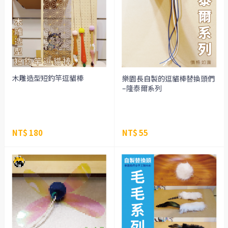
木雕造型短釣竿逗貓棒
樂園長自製的逗貓棒替換頭們
–隆泰爾系列
NT$ 180
NT$ 55