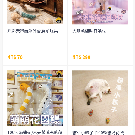
綿綿天婦羅系列替換頭玩具
大羽毛貓咪召喚杖
NT$ 70
NT$ 290
100%貓薄荷/木天蓼填充的萌
貓草小粽子 [100%貓薄荷或