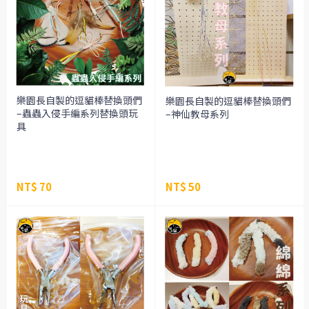
樂園長自製的逗貓棒替換頭們
樂園長自製的逗貓棒替換頭們
–蟲蟲入侵手編系列替換頭玩
–神仙教母系列
具
NT$ 70
NT$ 50