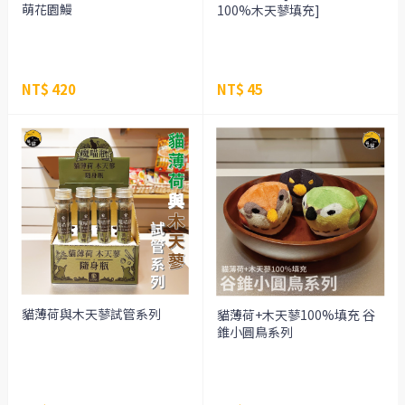
萌花園鰻
100%木天蓼填充]
NT$ 420
NT$ 45
貓薄荷與木天蓼試管系列
貓薄荷+木天蓼100%填充 谷
錐小圓鳥系列