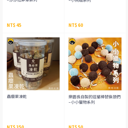
–小飛蛾系列
NT$ 45
NT$ 60
蟲癭果凍乾
樂園長自製的逗貓棒替換頭們
–小小獵物系列
NT$ 350
NT$ 50